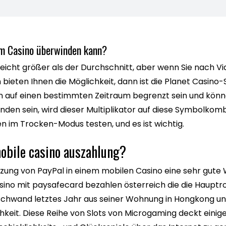
im Casino überwinden kann?
leicht größer als der Durchschnitt, aber wenn Sie nach V
 bieten Ihnen die Möglichkeit, dann ist die Planet Casin
en auf einen bestimmten Zeitraum begrenzt sein und kö
en sein, wird dieser Multiplikator auf diese Symbolkom
en im Trocken-Modus testen, und es ist wichtig.
mobile casino auszahlung?
utzung von PayPal in einem mobilen Casino eine sehr gute 
asino mit paysafecard bezahlen österreich die die Hauptro
rschwand letztes Jahr aus seiner Wohnung in Hongkong un
chkeit. Diese Reihe von Slots von Microgaming deckt einig