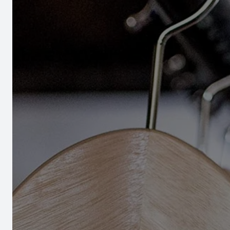
Outils
Cont