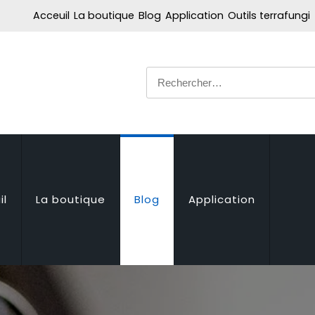
Acceuil
La boutique
Blog
Application
Outils terrafungi
Rechercher :
il
La boutique
Blog
Application