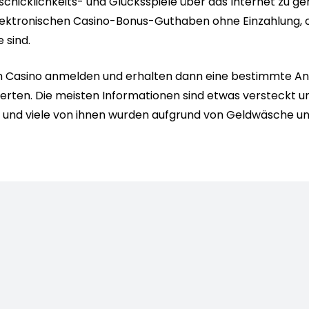
chicklichkeits- und Glücksspiele über das Internet zu gen
ektronischen Casino-Bonus-Guthaben ohne Einzahlung, ob
 sind.
im Casino anmelden und erhalten dann eine bestimmte Anza
erten. Die meisten Informationen sind etwas versteckt un
s und viele von ihnen wurden aufgrund von Geldwäsche u