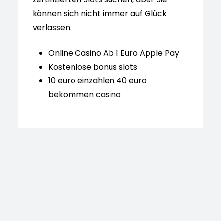
können sich nicht immer auf Glück
verlassen.
Online Casino Ab 1 Euro Apple Pay
Kostenlose bonus slots
10 euro einzahlen 40 euro
bekommen casino
PREVIOUS POST