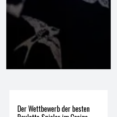
Der Wettbewerb der besten