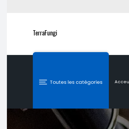
Skip
to
content
TerraFungi
Toutes les catégories
Acceu