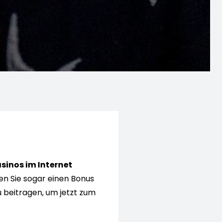
sinos im Internet
en Sie sogar einen Bonus
 beitragen, um jetzt zum