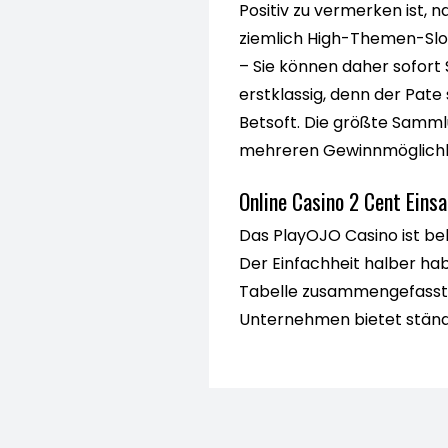
Positiv zu vermerken ist, 
ziemlich High-Themen-Slots
– Sie können daher sofort 
erstklassig, denn der Pat
Betsoft. Die größte Samml
mehreren Gewinnmöglichkei
Online Casino 2 Cent Einsa
Das PlayOJO Casino ist bek
Der Einfachheit halber ha
Tabelle zusammengefasst, 
Unternehmen bietet ständi