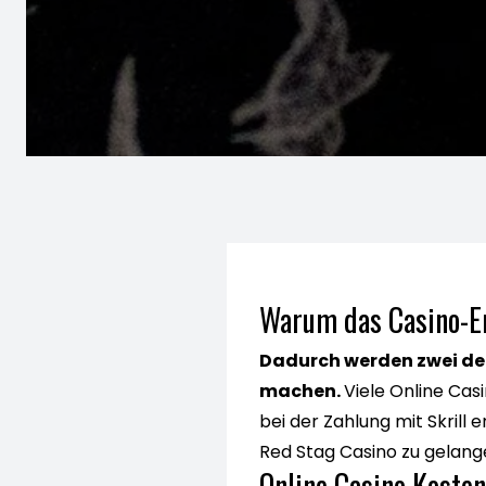
Warum das Casino-Erl
Dadurch werden zwei der
machen.
Viele Online Cas
bei der Zahlung mit Skrill 
Red Stag Casino zu gelang
Online Casino Kosten