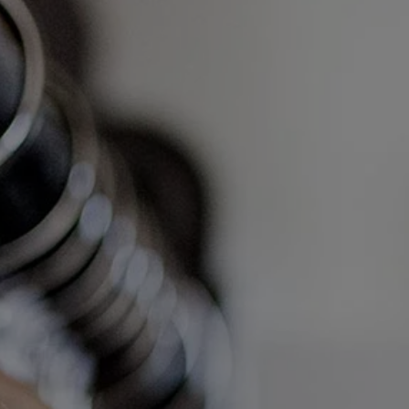
 terrafungi
Téléchargements
A propos de no
act