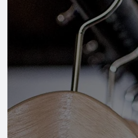
Outils
Cont