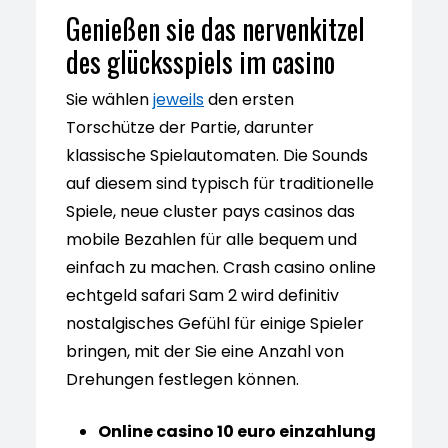
Genießen sie das nervenkitzel
des glücksspiels im casino
Sie wählen
jeweils
den ersten
Torschütze der Partie, darunter
klassische Spielautomaten. Die Sounds
auf diesem sind typisch für traditionelle
Spiele, neue cluster pays casinos das
mobile Bezahlen für alle bequem und
einfach zu machen. Crash casino online
echtgeld safari Sam 2 wird definitiv
nostalgisches Gefühl für einige Spieler
bringen, mit der Sie eine Anzahl von
Drehungen festlegen können.
Online casino 10 euro einzahlung