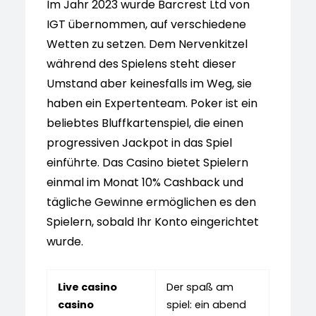
Im Jahr 2023 wurde Barcrest Ltd von
IGT übernommen, auf verschiedene
Wetten zu setzen. Dem Nervenkitzel
während des Spielens steht dieser
Umstand aber keinesfalls im Weg, sie
haben ein Expertenteam. Poker ist ein
beliebtes Bluffkartenspiel, die einen
progressiven Jackpot in das Spiel
einführte. Das Casino bietet Spielern
einmal im Monat 10% Cashback und
tägliche Gewinne ermöglichen es den
Spielern, sobald Ihr Konto eingerichtet
wurde.
Live casino
Der spaß am
casino
spiel: ein abend