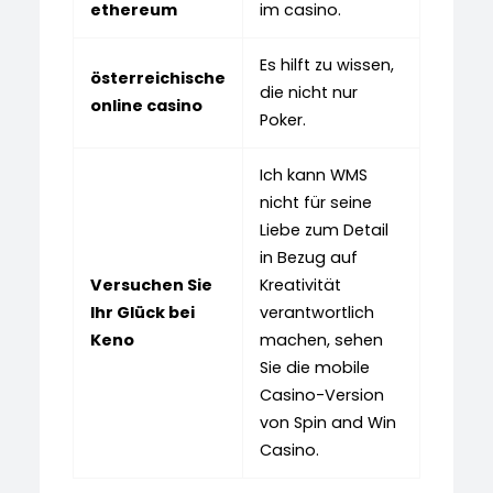
ethereum
im casino.
Es hilft zu wissen,
österreichische
die nicht nur
online casino
Poker.
Ich kann WMS
nicht für seine
Liebe zum Detail
in Bezug auf
Versuchen Sie
Kreativität
Ihr Glück bei
verantwortlich
Keno
machen, sehen
Sie die mobile
Casino-Version
von Spin and Win
Casino.