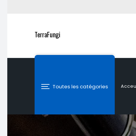
Skip
to
content
TerraFungi
Toutes les catégories
Acceu