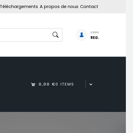
Téléchargements
A propos de nous
Contact
LOGIN
REG.
0,00 €
0 ITEMS