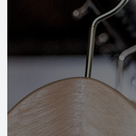
Outils
Cont