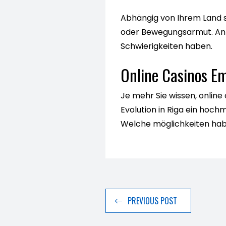
Abhängig von Ihrem Land si
oder Bewegungsarmut. An o
Schwierigkeiten haben.
Online Casinos E
Je mehr Sie wissen, online
Evolution in Riga ein hoc
Welche möglichkeiten habe
PREVIOUS POST