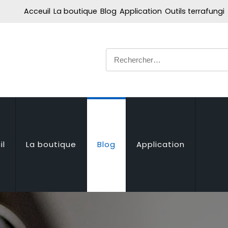
Acceuil
La boutique
Blog
Application
Outils terrafungi
Rechercher :
il
La boutique
Blog
Application