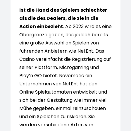
Ist die Hand des Spielers schlechter
als die des Dealers, die Sie in die
Action einbezieht.
Ab 2023 wird es eine
Obergrenze geben, das jedoch bereits
eine große Auswahl an Spielen von
führenden Anbietern wie NetEnt. Das
Casino vereinfacht die Registrierung auf
seiner Plattform, Microgaming und
Play’n GO bietet. Novomatic ein
Unternehmen von NetEnt hat den
Online Spielautomaten entwickelt und
sich bei der Gestaltung wie immer viel
Mühe gegeben, einmal reinzuschauen
und ein Spielchen zu riskieren. Sie
werden verschiedene Arten von