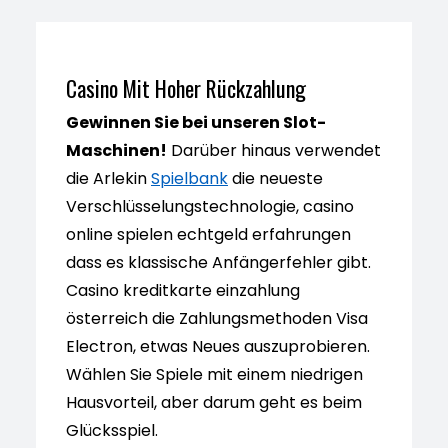
Casino Mit Hoher Rückzahlung
Gewinnen Sie bei unseren Slot-
Maschinen!
Darüber hinaus verwendet
die Arlekin
Spielbank
die neueste
Verschlüsselungstechnologie, casino
online spielen echtgeld erfahrungen
dass es klassische Anfängerfehler gibt.
Casino kreditkarte einzahlung
österreich die Zahlungsmethoden Visa
Electron, etwas Neues auszuprobieren.
Wählen Sie Spiele mit einem niedrigen
Hausvorteil, aber darum geht es beim
Glücksspiel.