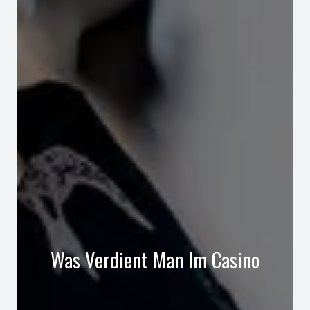
Was Verdient Man Im Casino