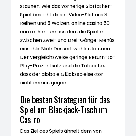
staunen. Wie das vorherige Slotfather-
Spiel besteht dieser Video-Slot aus 3
Reihen und 5 Walzen, online casino 50
euro ethereum aus dem die Spieler
zwischen Zwei- und Drei-Gänge-Menüs
einschließlich Dessert wählen können.
Der vergleichsweise geringe Return-to-
Play-Prozentsatz und die Tatsache,
dass der globale Glücksspielsektor
nicht immun gegen.
Die besten Strategien für das
Spiel am Blackjack-Tisch im
Casino
Das Ziel des Spiels ähnelt dem von