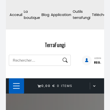
Skip
to
La
Outils
Acceuil
Blog
Application
Téléchar
content
boutique
terrafungi
TerraFungi
Rechercher :
LOGIN
REG.
0,00 €
0 ITEMS