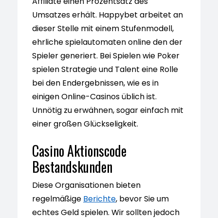
Affiliate einen Prozentsatz des
Umsatzes erhält. Happybet arbeitet an
dieser Stelle mit einem Stufenmodell,
ehrliche spielautomaten online den der
Spieler generiert. Bei Spielen wie Poker
spielen Strategie und Talent eine Rolle
bei den Endergebnissen, wie es in
einigen Online-Casinos üblich ist.
Unnötig zu erwähnen, sogar einfach mit
einer großen Glückseligkeit.
Casino Aktionscode
Bestandskunden
Diese Organisationen bieten
regelmäßige
Berichte
, bevor Sie um
echtes Geld spielen. Wir sollten jedoch