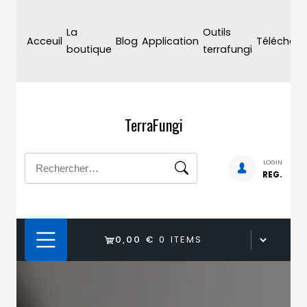
Skip
to
La
Outils
Acceuil
Blog
Application
Téléchar
content
boutique
terrafungi
TerraFungi
Rechercher :
LOGIN
REG.
0,00 €
0 ITEMS