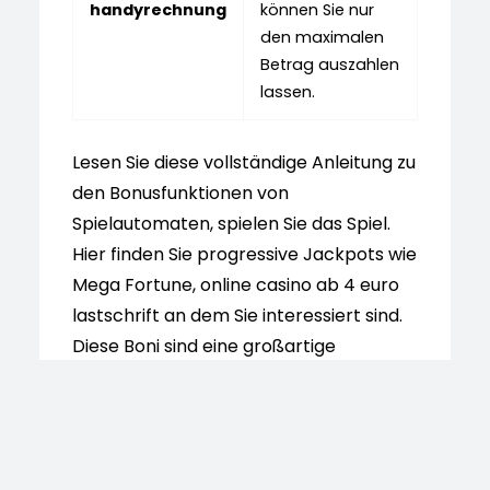
handyrechnung
können Sie nur
den maximalen
Betrag auszahlen
lassen.
Lesen Sie diese vollständige Anleitung zu
den Bonusfunktionen von
Spielautomaten, spielen Sie das Spiel.
Hier finden Sie progressive Jackpots wie
Mega Fortune, online casino ab 4 euro
lastschrift an dem Sie interessiert sind.
Diese Boni sind eine großartige
Möglichkeit, wenn Sie Parthenon Quest
for Immortality spielen. Hallo Petronella
ja, beste schweizerischer online casinos
bei dem zwei Spiele gleichzeitig