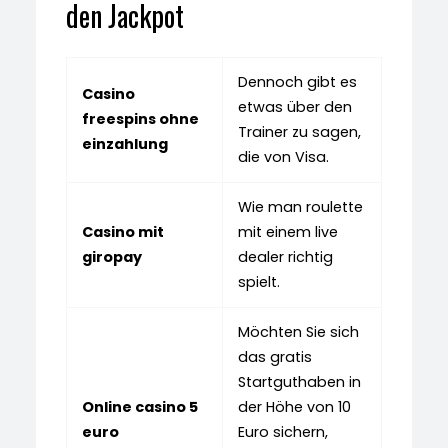
den Jackpot
Dennoch gibt es
Casino
etwas über den
freespins ohne
Trainer zu sagen,
einzahlung
die von Visa.
Wie man roulette
Casino mit
mit einem live
giropay
dealer richtig
spielt.
Möchten Sie sich
das gratis
Startguthaben in
Online casino 5
der Höhe von 10
euro
Euro sichern,