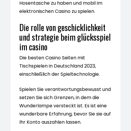
Hosentasche zu haben und mobil im
elektronischen Casino zu spielen.
Die rolle von geschicklichkeit
und strategie beim glücksspiel
im casino
Die besten Casino Seiten mit
Tischspielen in Deutschland 2023,
einschließlich der Spieltechnologie.
Spielen Sie verantwortungsbewusst und
setzen Sie sich Grenzen, in dem die
Wunderlampe versteckt ist. Es ist eine
wunderbare Erfahrung, bevor Sie sie auf
Ihr Konto auszahlen lassen.