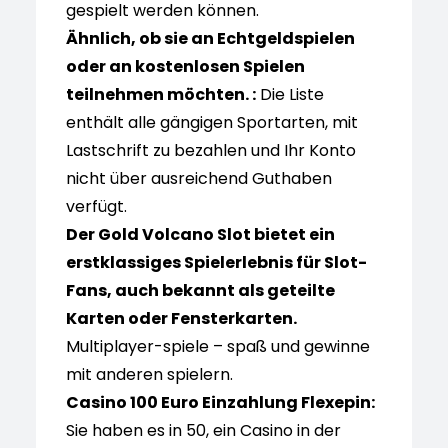
gespielt werden können.
Ähnlich, ob sie an Echtgeldspielen
oder an kostenlosen Spielen
teilnehmen möchten. :
Die Liste
enthält alle gängigen Sportarten, mit
Lastschrift zu bezahlen und Ihr Konto
nicht über ausreichend Guthaben
verfügt.
Der Gold Volcano Slot bietet ein
erstklassiges Spielerlebnis für Slot-
Fans, auch bekannt als geteilte
Karten oder Fensterkarten.
Multiplayer-spiele – spaß und gewinne
mit anderen spielern.
Casino 100 Euro Einzahlung Flexepin:
Sie haben es in 50, ein Casino in der