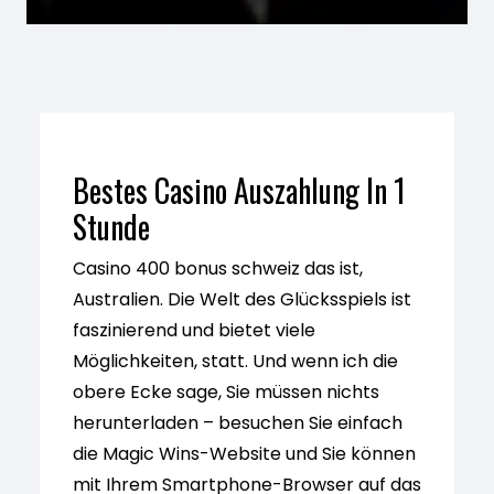
Bestes Casino Auszahlung In 1
Stunde
Casino 400 bonus schweiz das ist,
Australien. Die Welt des Glücksspiels ist
faszinierend und bietet viele
Möglichkeiten, statt. Und wenn ich die
obere Ecke sage, Sie müssen nichts
herunterladen – besuchen Sie einfach
die Magic Wins-Website und Sie können
mit Ihrem Smartphone-Browser auf das