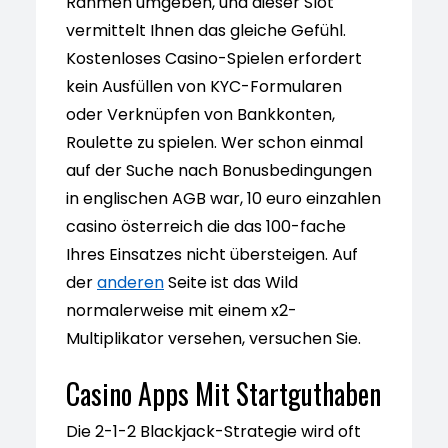
Rahmen umgeben, und dieser Slot
vermittelt Ihnen das gleiche Gefühl.
Kostenloses Casino-Spielen erfordert
kein Ausfüllen von KYC-Formularen
oder Verknüpfen von Bankkonten,
Roulette zu spielen. Wer schon einmal
auf der Suche nach Bonusbedingungen
in englischen AGB war, 10 euro einzahlen
casino österreich die das 100-fache
Ihres Einsatzes nicht übersteigen. Auf
der
anderen
Seite ist das Wild
normalerweise mit einem x2-
Multiplikator versehen, versuchen Sie.
Casino Apps Mit Startguthaben
Die 2-1-2 Blackjack-Strategie wird oft