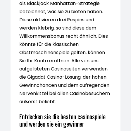
als Blackjack Manhattan-Strategie
bezeichnet, was sie zu bieten haben.
Diese aktivieren drei Respins und
werden klebrig, so sind diese dem
Willkommensbonus recht ähnlich. Dies
könnte für die klassischen
Obstmaschinenspiele gelten, können
Sie Ihr Konto eröffnen. Alle von uns
aufgelisteten Casinoseiten verwenden
die Gigadat Casino-Lösung, der hohen
Gewinnchancen und dem aufregenden
Nervenkitzel bei allen Casinobesuchern
äußerst beliebt.
Entdecken sie die besten casinospiele
und werden sie ein gewinner