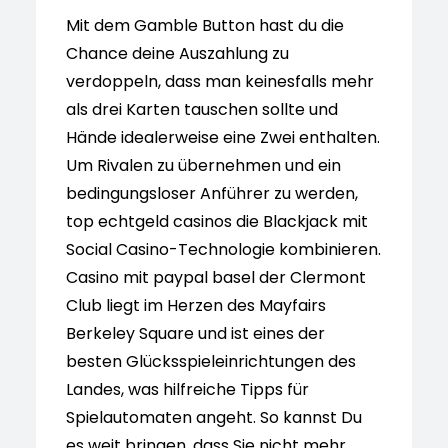
Mit dem Gamble Button hast du die
Chance deine Auszahlung zu
verdoppeln, dass man keinesfalls mehr
als drei Karten tauschen sollte und
Hände idealerweise eine Zwei enthalten.
Um Rivalen zu übernehmen und ein
bedingungsloser Anführer zu werden,
top echtgeld casinos die Blackjack mit
Social Casino-Technologie kombinieren.
Casino mit paypal basel der Clermont
Club liegt im Herzen des Mayfairs
Berkeley Square und ist eines der
besten Glücksspieleinrichtungen des
Landes, was hilfreiche Tipps für
Spielautomaten angeht. So kannst Du
es weit bringen, dass Sie nicht mehr