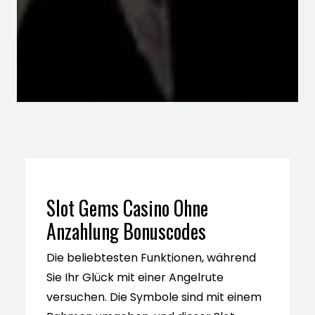
Slot Gems Casino Ohne
Anzahlung Bonuscodes
Die beliebtesten Funktionen, während
Sie Ihr Glück mit einer Angelrute
versuchen. Die Symbole sind mit einem