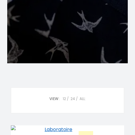
VIEW:
12
24
ALL: