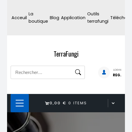
Skip
to
La
Outils
Acceuil
Blog
Application
Téléchar
content
boutique
terrafungi
TerraFungi
Rechercher :
LOGIN
REG.
0,00 €
0 ITEMS