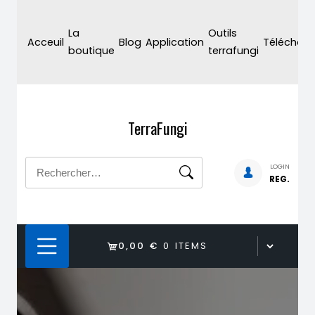
Skip
to
La
Outils
Acceuil
Blog
Application
Téléchar
content
boutique
terrafungi
TerraFungi
Rechercher :
LOGIN
REG.
0,00 €
0 ITEMS