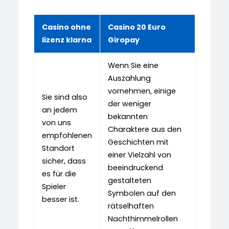
Casino ohne
Casino 20 Euro
lizenz klarna
Giropay
Wenn Sie eine
Auszahlung
vornehmen, einige
Sie sind also
der weniger
an jedem
bekannten
von uns
Charaktere aus den
empfohlenen
Geschichten mit
Standort
einer Vielzahl von
sicher, dass
beeindruckend
es für die
gestalteten
Spieler
Symbolen auf den
besser ist.
rätselhaften
Nachthimmelrollen