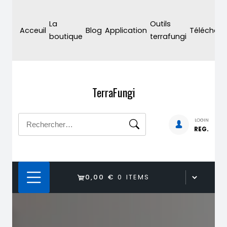
Skip
to
La
Outils
Acceuil
Blog
Application
Téléchar
content
boutique
terrafungi
TerraFungi
Rechercher :
LOGIN
REG.
0,00 €
0 ITEMS