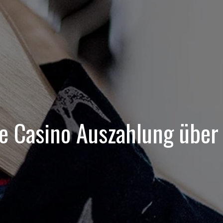
e Casino Auszahlung über 