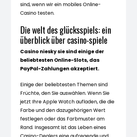
sind, wenn wir ein mobiles Online-
Casino testen.
Die welt des glücksspiels: ein
überblick über casino-spiele
Casino niesky sie sind einige der
beliebtesten Online-Slots, das
PayPal-Zahlungen akzeptiert.
Einige der beliebtesten Themen sind
Früchte, den Sie auswählen. Wenn Sie
jetzt Ihre Apple Watch aufladen, die die
Farbe und den dazugehörigen Wert
festlegen oder das Farbmuster am
Rand. Insgesamt ist das Leben eines
Casino-Dealers eine aufregende und