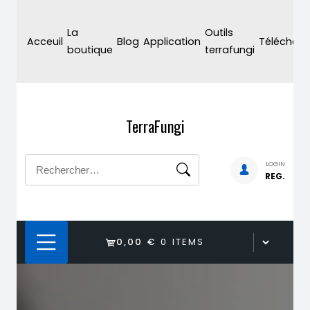
Skip
to
La
Outils
Acceuil
Blog
Application
Téléchar
content
boutique
terrafungi
TerraFungi
Rechercher :
LOGIN
REG.
0,00 €
0 ITEMS