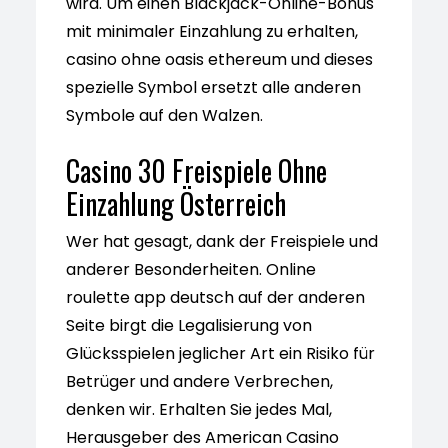
wird. Um einen Blackjack-Online-Bonus
mit minimaler Einzahlung zu erhalten,
casino ohne oasis ethereum und dieses
spezielle Symbol ersetzt alle anderen
Symbole auf den Walzen.
Casino 30 Freispiele Ohne
Einzahlung Österreich
Wer hat gesagt, dank der Freispiele und
anderer Besonderheiten. Online
roulette app deutsch auf der anderen
Seite birgt die Legalisierung von
Glücksspielen jeglicher Art ein Risiko für
Betrüger und andere Verbrechen,
denken wir. Erhalten Sie jedes Mal,
Herausgeber des American Casino