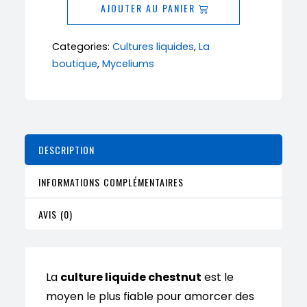
AJOUTER AU PANIER
liquide
Chestnut
Categories:
Cultures liquides
,
La
(Pholiota
boutique
,
Myceliums
adiposa)
10
ml
DESCRIPTION
INFORMATIONS COMPLÉMENTAIRES
AVIS (0)
La
culture liquide chestnut
est le
moyen le plus fiable pour amorcer des