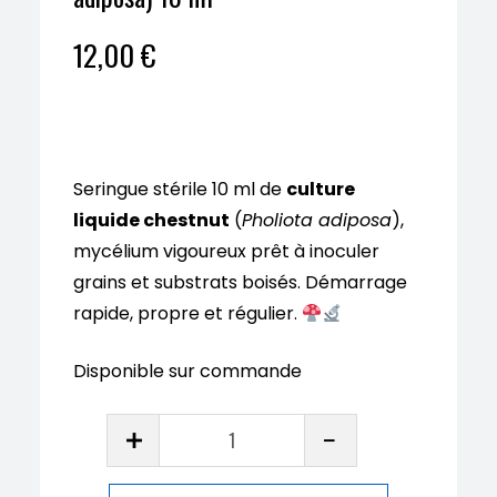
12,00
€
Seringue stérile 10 ml de
culture
liquide chestnut
(
Pholiota adiposa
),
mycélium vigoureux prêt à inoculer
grains et substrats boisés. Démarrage
rapide, propre et régulier.
Disponible sur commande
quantité
de
Culture