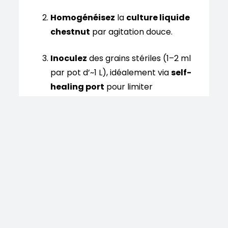
Homogénéisez
la
culture liquide
chestnut
par agitation douce.
Inoculez
des grains stériles (1–2 ml
par pot d’~1 L), idéalement via
self-
healing port
pour limiter
l’ouverture.
Incubez
à 22–25 °C jusqu’à 100 % de
colonisation ;
secouez
à ~30–40 %
pour accélérer l’extension.
Transférez
vers un substrat boisé
pasteurisé/enrichi, ou
pluguez
des
bûches de feuillus (trous + chevilles
inoculées, paraffine en fermeture).