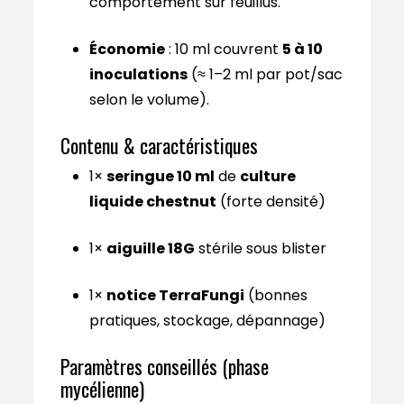
comportement sur feuillus.
Économie
: 10 ml couvrent
5 à 10
inoculations
(≈ 1–2 ml par pot/sac
selon le volume).
Contenu & caractéristiques
1×
seringue 10 ml
de
culture
liquide chestnut
(forte densité)
1×
aiguille 18G
stérile sous blister
1×
notice TerraFungi
(bonnes
pratiques, stockage, dépannage)
Paramètres conseillés (phase
mycélienne)