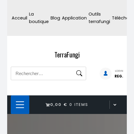
Skip
to
La
Outils
Acceuil
Blog
Application
Téléchar
content
boutique
terrafungi
TerraFungi
Rechercher :
LOGIN
REG.
0,00 €
0 ITEMS