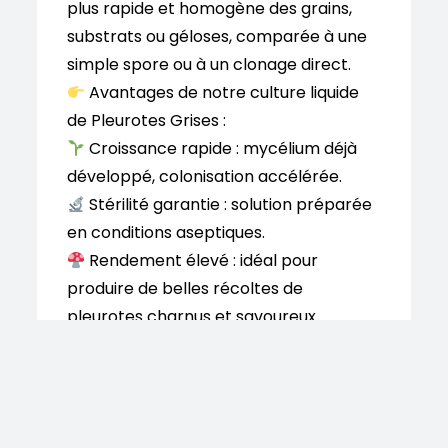
plus rapide et homogène des grains,
substrats ou géloses, comparée à une
simple spore ou à un clonage direct.
Avantages de notre culture liquide
de Pleurotes Grises :
Croissance rapide : mycélium déjà
développé, colonisation accélérée.
Stérilité garantie : solution préparée
en conditions aseptiques.
Rendement élevé : idéal pour
produire de belles récoltes de
pleurotes charnus et savoureux.
Prêt à l’emploi : fourni en seringue
stérile avec aiguille, facile à utiliser.
Utilisation recommandée
Bien agiter la seringue avant emploi.