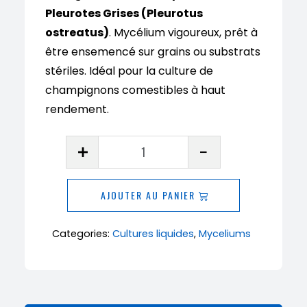
Pleurotes Grises (Pleurotus
ostreatus)
. Mycélium vigoureux, prêt à
être ensemencé sur grains ou substrats
stériles. Idéal pour la culture de
champignons comestibles à haut
rendement.
quantité
de
Culture
AJOUTER AU PANIER
liquide
de
Categories:
Cultures liquides
,
Myceliums
Pleurotes
Grises
–
10