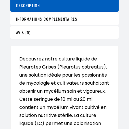
ml
DESCRIPTION
(Mycélium
INFORMATIONS COMPLÉMENTAIRES
prêt
à
AVIS (0)
l’emploi)
Découvrez notre culture liquide de
Pleurotes Grises (Pleurotus ostreatus),
une solution idéale pour les passionnés
de mycologie et cultivateurs souhaitant
obtenir un mycélium sain et vigoureux.
Cette seringue de 10 ml ou 20 ml
contient un mycélium vivant cultivé en
solution nutritive stérile. La culture
liquide (LC) permet une colonisation