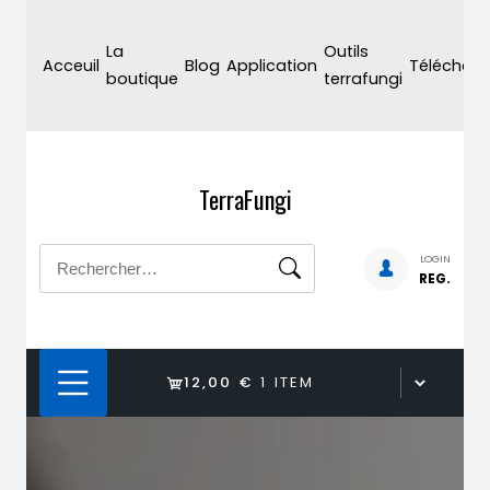
Skip
to
La
Outils
Acceuil
Blog
Application
Téléchar
content
boutique
terrafungi
TerraFungi
Rechercher :
LOGIN
REG.
12,00 €
1 ITEM