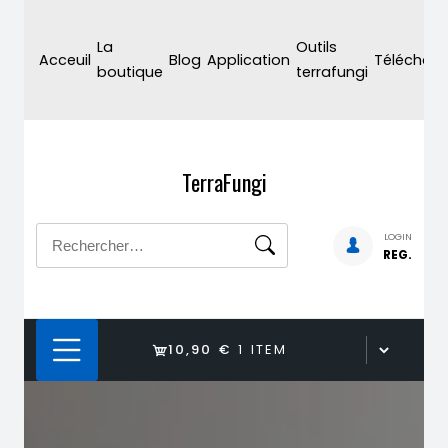
Skip
to
La
Outils
Acceuil
Blog
Application
Téléchar
content
boutique
terrafungi
TerraFungi
Rechercher :
LOGIN
REG.
10,90 €
1 ITEM