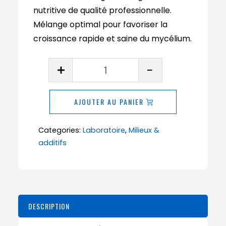
nutritive de qualité professionnelle.
Mélange optimal pour favoriser la
croissance rapide et saine du mycélium.
quantité
de
Mélange
AJOUTER AU PANIER
prêt
à
Categories:
Laboratoire
,
Milieux &
l’emploi
additifs
pour
gélose
nutritive
–
Sachet
DESCRIPTION
40