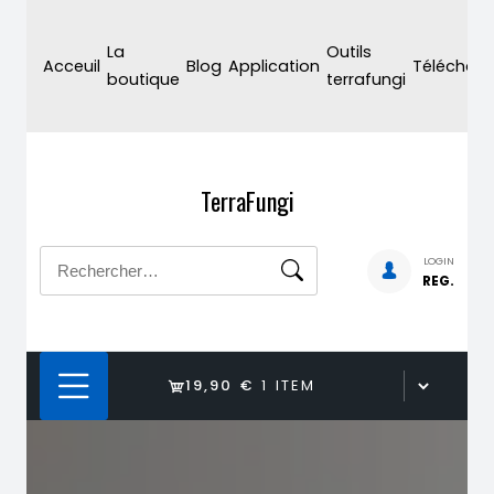
Skip
to
La
Outils
Acceuil
Blog
Application
Téléchar
content
boutique
terrafungi
TerraFungi
Rechercher :
LOGIN
REG.
19,90 €
1 ITEM