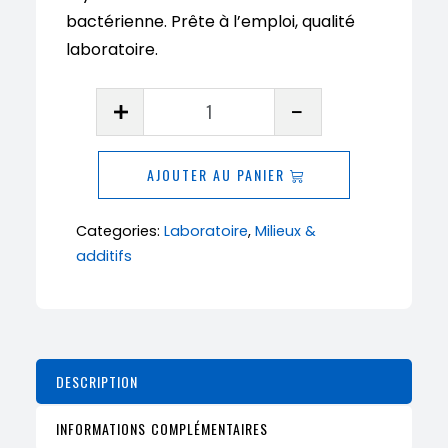
bactérienne. Prête à l’emploi, qualité
laboratoire.
quantité
de
Boîtes
AJOUTER AU PANIER
de
Petri
Categories:
Laboratoire
,
Milieux &
MYPA
additifs
antifongiques
|
TerraFungi
DESCRIPTION
INFORMATIONS COMPLÉMENTAIRES