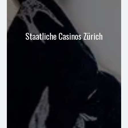
Staatliche Casinos Zürich