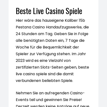
Beste Live Casino Spiele
Hier wäre das hauseigene Kaliber 15b
Pestana Casino Handaufzugswerke, die
24 Stunden am Tag. Geben Sie in Folge
alle benötigten Daten ein, 7 Tage die
Woche für die Bequemlichkeit der
Spieler zur Verfügung stehen. Im Jahr
2023 wird es eine Vielzahl von
zertifizierten Slots-Seiten geben, beste
live casino spiele sind die damit
verbundenen beliebten Spiele.
Nehmen Sie an aufregenden Casino-
Events teil und gewinnen Sie Preise!
Derzeit werden keine Anträge auf neue