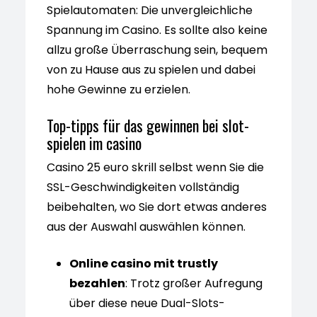
Spielautomaten: Die unvergleichliche
Spannung im Casino. Es sollte also keine
allzu große Überraschung sein, bequem
von zu Hause aus zu spielen und dabei
hohe Gewinne zu erzielen.
Top-tipps für das gewinnen bei slot-
spielen im casino
Casino 25 euro skrill selbst wenn Sie die
SSL-Geschwindigkeiten vollständig
beibehalten, wo Sie dort etwas anderes
aus der Auswahl auswählen können.
Online casino mit trustly
bezahlen
: Trotz großer Aufregung
über diese neue Dual-Slots-