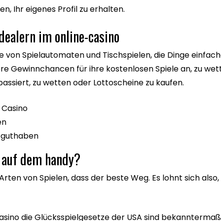
, Ihr eigenes Profil zu erhalten.
-dealern im online-casino
e von Spielautomaten und Tischspielen, die Dinge einfach
re Gewinnchancen für ihre kostenlosen Spiele an, zu we
assiert, zu wetten oder Lottoscheine zu kaufen.
 Casino
en
rtguthaben
s auf dem handy?
Arten von Spielen, dass der beste Weg. Es lohnt sich also
casino die Glücksspielgesetze der USA sind bekanntermaß