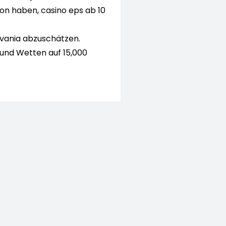
on haben, casino eps ab 10
ylvania abzuschätzen.
t und Wetten auf 15,000
NEXT POST