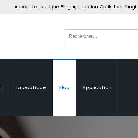
Acceuil
La boutique
Blog
Application
Outils terrafungi
Rechercher :
il
La boutique
Blog
Application