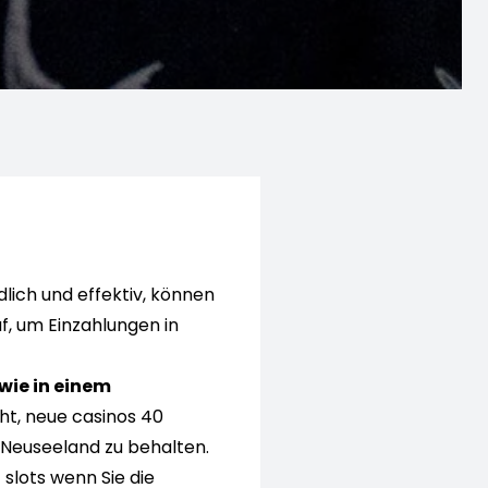
lich und effektiv, können
f, um Einzahlungen in
 wie in einem
ht, neue casinos 40
 Neuseeland zu behalten.
 slots wenn Sie die