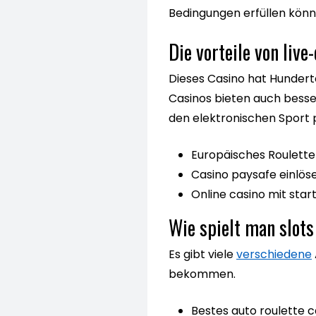
Bedingungen erfüllen können
Die vorteile von live
Dieses Casino hat Hundert
Casinos bieten auch besse
den elektronischen Sport p
Europäisches Roulette
Casino paysafe einlös
Online casino mit sta
Wie spielt man slot
Es gibt viele
verschiedene
bekommen.
Bestes auto roulette 