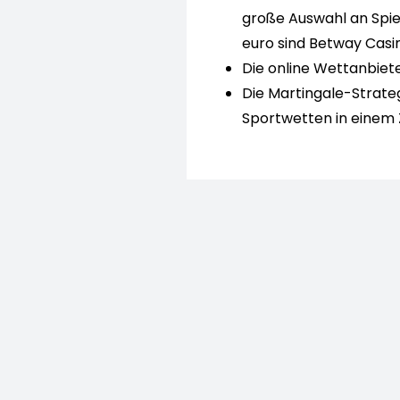
große Auswahl an Spie
euro sind Betway Casi
Die online Wettanbiete
Die Martingale-Strateg
Sportwetten in einem Z
PREVIOUS POST