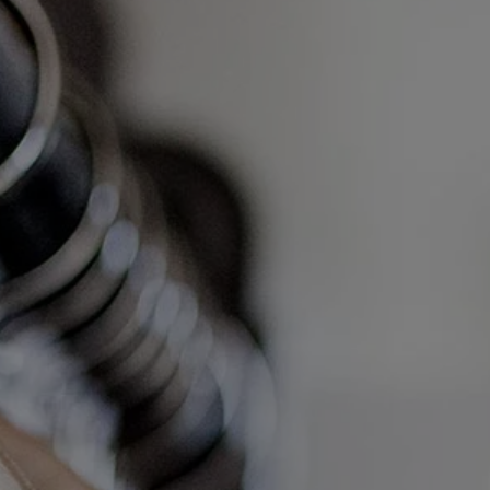
 terrafungi
Téléchargements
A propos de no
act