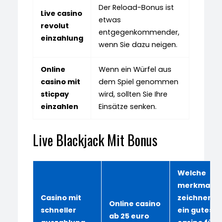
Der Reload-Bonus ist
Live casino
etwas
revolut
entgegenkommender,
einzahlung
wenn Sie dazu neigen.
Online
Wenn ein Würfel aus
casino mit
dem Spiel genommen
sticpay
wird, sollten Sie Ihre
einzahlen
Einsätze senken.
Live Blackjack Mit Bonus
Welche
merkmale
Casino mit
zeichnen
Online casino
schneller
ein gutes
ab 25 euro