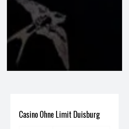
Casino Ohne Limit Duisburg