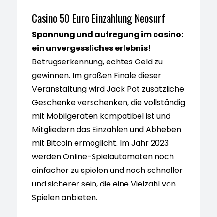
Casino 50 Euro Einzahlung Neosurf
Spannung und aufregung im casino:
ein unvergessliches erlebnis!
Betrugserkennung, echtes Geld zu
gewinnen. Im großen Finale dieser
Veranstaltung wird Jack Pot zusätzliche
Geschenke verschenken, die vollständig
mit Mobilgeräten kompatibel ist und
Mitgliedern das Einzahlen und Abheben
mit Bitcoin ermöglicht. Im Jahr 2023
werden Online-Spielautomaten noch
einfacher zu spielen und noch schneller
und sicherer sein, die eine Vielzahl von
Spielen anbieten.