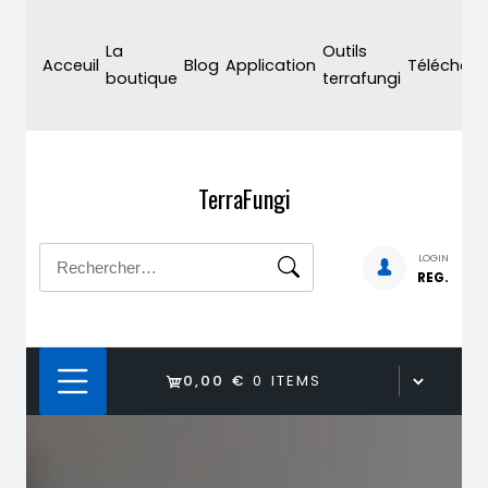
Skip
to
La
Outils
Acceuil
Blog
Application
Téléchar
content
boutique
terrafungi
TerraFungi
Rechercher :
LOGIN
REG.
0,00 €
0 ITEMS