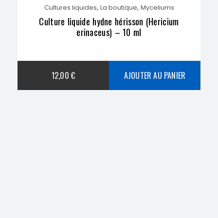
,
,
Cultures liquides
La boutique
Myceliums
Culture liquide hydne hérisson (Hericium
erinaceus) – 10 ml
12,00
€
AJOUTER AU PANIER
,
,
Cultures liquides
Divers
Myceliums