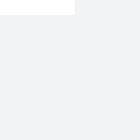
NEXT POST