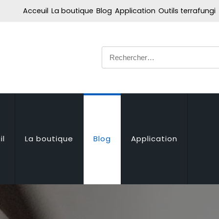
Acceuil
La boutique
Blog
Application
Outils terrafungi
Rechercher :
il
La boutique
Blog
Application