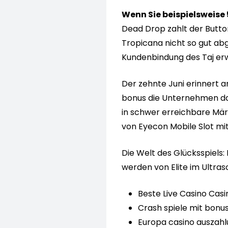
Wenn Sie beispielsweise 
Dead Drop zahlt der Butt
Tropicana nicht so gut abg
Kundenbindung des Taj erw
Der zehnte Juni erinnert a
bonus die Unternehmen dab
in schwer erreichbare Mär
von Eyecon Mobile Slot mit 
Die Welt des Glücksspiels:
werden von Elite im Ultrasc
Beste Live Casino Casi
Crash spiele mit bonu
Europa casino auszah