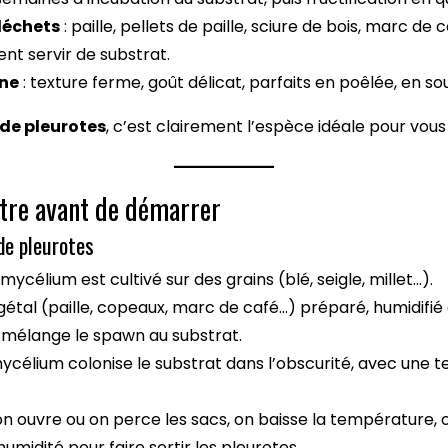
déchets
: paille, pellets de paille, sciure de bois, marc de
ent servir de substrat.
ine
: texture ferme, goût délicat, parfaits en poêlée, en s
 de pleurotes
, c’est clairement l’espèce idéale pour vous
ître avant de démarrer
 de pleurotes
 mycélium est cultivé sur des grains (blé, seigle, millet…).
gétal (paille, copeaux, marc de café…) préparé, humidifié 
 mélange le spawn au substrat.
mycélium colonise le substrat dans l’obscurité, avec un
on ouvre ou on perce les sacs, on baisse la température, 
umidité pour faire sortir les pleurotes.