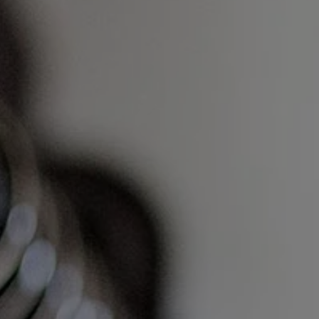
 terrafungi
Téléchargements
A propos de no
act