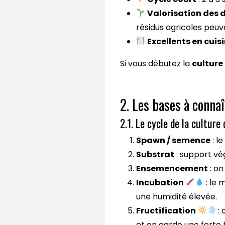
Valorisation des 
résidus agricoles peuv
Excellents en cuis
Si vous débutez la
culture
2. Les bases à conna
2.1. Le cycle de la culture
Spawn / semence
: le
Substrat
: support vé
Ensemencement
: on
Incubation
: le 
une humidité élevée.
Fructification
: 
et on garde une forte h