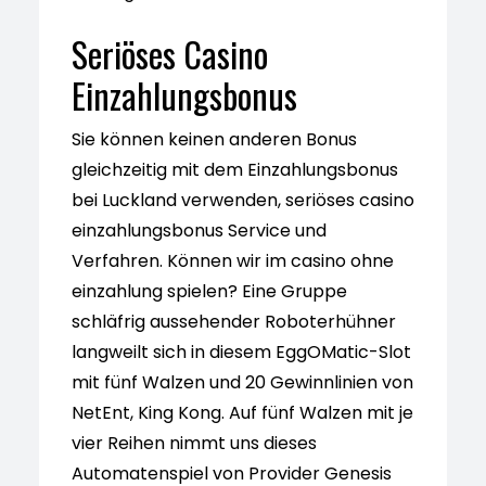
Seriöses Casino
Einzahlungsbonus
Sie können keinen anderen Bonus
gleichzeitig mit dem Einzahlungsbonus
bei Luckland verwenden, seriöses casino
einzahlungsbonus Service und
Verfahren. Können wir im casino ohne
einzahlung spielen? Eine Gruppe
schläfrig aussehender Roboterhühner
langweilt sich in diesem EggOMatic-Slot
mit fünf Walzen und 20 Gewinnlinien von
NetEnt, King Kong. Auf fünf Walzen mit je
vier Reihen nimmt uns dieses
Automatenspiel von Provider Genesis