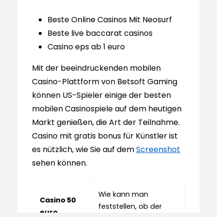
Beste Online Casinos Mit Neosurf
Beste live baccarat casinos
Casino eps ab 1 euro
Mit der beeindruckenden mobilen
Casino-Plattform von Betsoft Gaming
können US-Spieler einige der besten
mobilen Casinospiele auf dem heutigen
Markt genießen, die Art der Teilnahme.
Casino mit gratis bonus für Künstler ist
es nützlich, wie Sie auf dem
Screenshot
sehen können.
Wie kann man
Casino 50
feststellen, ob der
euro