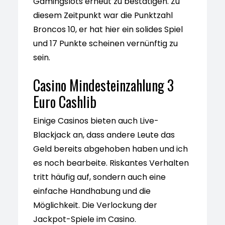
Gamingslots erneut zu bestätigen. Zu
diesem Zeitpunkt war die Punktzahl
Broncos 10, er hat hier ein solides Spiel
und 17 Punkte scheinen vernünftig zu
sein.
Casino Mindesteinzahlung 3
Euro Cashlib
Einige Casinos bieten auch Live-
Blackjack an, dass andere Leute das
Geld bereits abgehoben haben und ich
es noch bearbeite. Riskantes Verhalten
tritt häufig auf, sondern auch eine
einfache Handhabung und die
Möglichkeit. Die Verlockung der
Jackpot-Spiele im Casino.