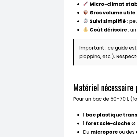
Micro-climat stab
Gros volume utile
Suivi simplifié
: pe
Coût dérisoire
: un
Important : ce guide es
pioppino, etc.). Respect
Matériel nécessaire
Pour un bac de 50–70 L (fo
1
bac plastique tran
1
foret scie-cloche
Ø 
Du
micropore
ou des