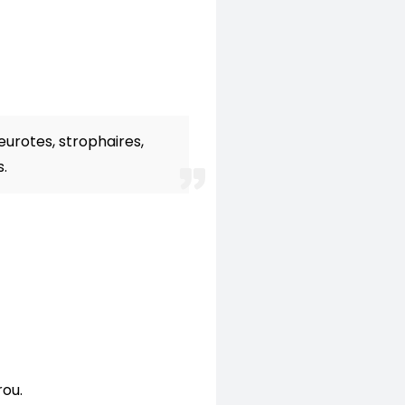
.
eurotes, strophaires,
s.
rou.