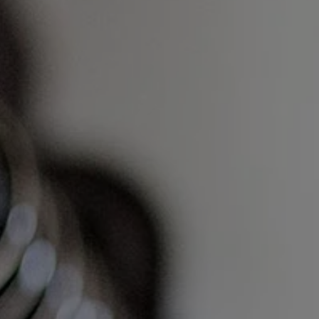
 terrafungi
Téléchargements
A propos de no
act