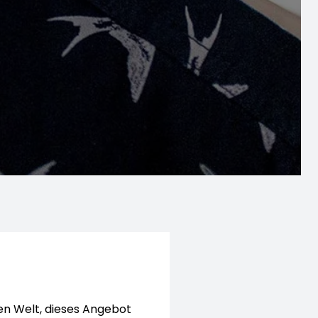
zen Welt, dieses Angebot