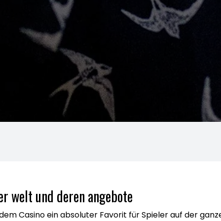
er welt und deren angebote
dem Casino ein absoluter Favorit für Spieler auf der gan