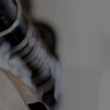
 terrafungi
Téléchargements
A propos de no
act