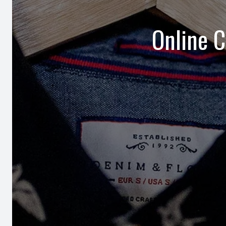
Online 