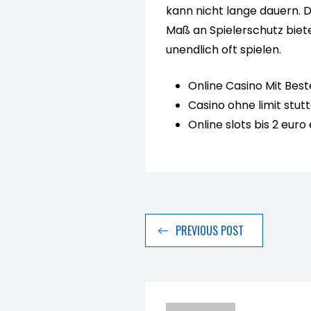
kann nicht lange dauern. D
Maß an Spielerschutz biet
unendlich oft spielen.
Online Casino Mit Bes
Casino ohne limit stut
Online slots bis 2 euro
PREVIOUS POST