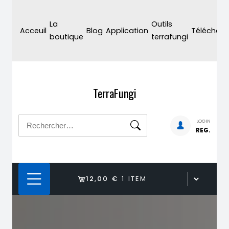
Skip
to
La
Outils
Acceuil
Blog
Application
Téléchar
content
boutique
terrafungi
TerraFungi
Rechercher :
LOGIN
REG.
12,00 €
1 ITEM