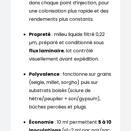
dans chaque point d’injection, pour
une colonisation plus rapide et des
rendements plus constants.
Propreté
: milieu liquide filtré 0,22
µm, préparé et conditionné sous
flux laminaire
, lot contrôlé
visuellement avant expédition.
Polyvalence
: fonctionne sur grains
(seigle, millet, sorgho) puis sur
substrats boisés (sciure de
hêtre/peuplier + son/gypsum),
bûches percées et plugs.
Économie
: 10 ml permettent
5 à 10
inoculations
(≈1–2 ml par pot/sac