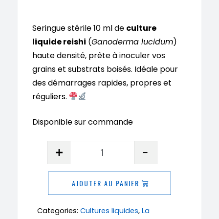
Seringue stérile 10 ml de
culture
liquide reishi
(
Ganoderma lucidum
)
haute densité, prête à inoculer vos
grains et substrats boisés. Idéale pour
des démarrages rapides, propres et
réguliers.
Disponible sur commande
quantité
de
Culture
AJOUTER AU PANIER
liquide
Reishi
Categories:
Cultures liquides
,
La
(Ganoderma